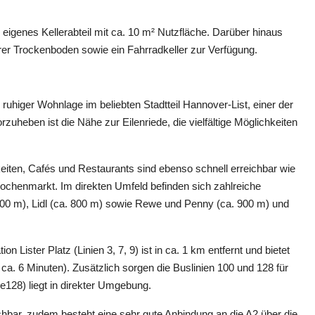
 eigenes Kellerabteil mit ca. 10 m² Nutzfläche. Darüber hinaus
er Trockenboden sowie ein Fahrradkeller zur Verfügung.
ruhiger Wohnlage im beliebten Stadtteil Hannover-List, einer der
uheben ist die Nähe zur Eilenriede, die vielfältige Möglichkeiten
keiten, Cafés und Restaurants sind ebenso schnell erreichbar wie
Wochenmarkt. Im direkten Umfeld befinden sich zahlreiche
 500 m), Lidl (ca. 800 m) sowie Rewe und Penny (ca. 900 m) und
 Lister Platz (Linien 3, 7, 9) ist in ca. 1 km entfernt und bietet
 ca. 6 Minuten). Zusätzlich sorgen die Buslinien 100 und 128 für
ie128) liegt in direkter Umgebung.
chbar, zudem besteht eine sehr gute Anbindung an die A2 über die