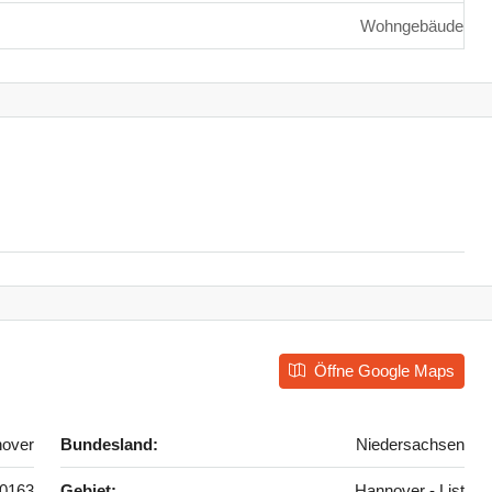
Wohngebäude
Öffne Google Maps
over
Bundesland:
Niedersachsen
0163
Gebiet:
Hannover - List