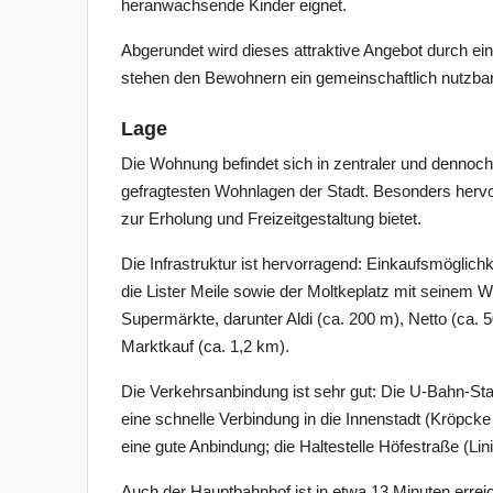
heranwachsende Kinder eignet.
Abgerundet wird dieses attraktive Angebot durch ein
stehen den Bewohnern ein gemeinschaftlich nutzbar
Lage
Die Wohnung befindet sich in zentraler und dennoch 
gefragtesten Wohnlagen der Stadt. Besonders hervorz
zur Erholung und Freizeitgestaltung bietet.
Die Infrastruktur ist hervorragend: Einkaufsmöglich
die Lister Meile sowie der Moltkeplatz mit seinem 
Supermärkte, darunter Aldi (ca. 200 m), Netto (ca.
Marktkauf (ca. 1,2 km).
Die Verkehrsanbindung ist sehr gut: Die U-Bahn-Station
eine schnelle Verbindung in die Innenstadt (Kröpcke
eine gute Anbindung; die Haltestelle Höfestraße (Lin
Auch der Hauptbahnhof ist in etwa 13 Minuten errei